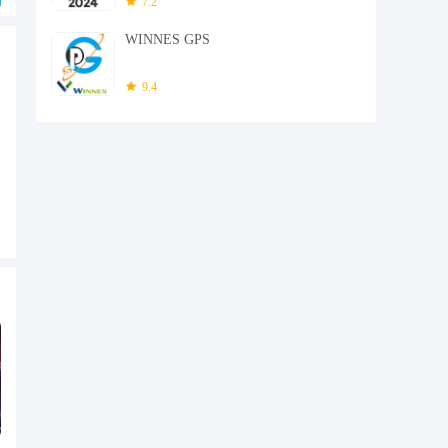
7.2
WINNES GPS
9.4