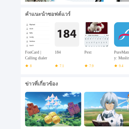
นี่คือวิธีที่คุณจะได้รับประโยชน์เมื่อคุณเข้าร่วมกับเราวันนี
คำแนะนำซอฟต์แวร์
โปรไฟล์ส่วนตัว - การสื่อสารได้รับการสนับสนุนตามค่า
Wali Integration-เพิ่ม Wali ของคุณลงในการสนทนาแบบ
ต้องการให้พวกเขาเป็น
รูปภาพส่วนตัว - คุณสามารถควบคุมได้อย่างเต็มที่ว่าสม
FonCard |
184
Pext
PureMat
ชาริอะฮ์ที่สอดคล้อง - รับรองโดย Shayookh และสถานศึก
Calling dialer
y: Musli
ลามและอัล - Kauthar
Marriage
8
7.1
7.9
9.4
ความสำเร็จที่วัดได้ - เราช่วยคน 100 คนต่อสัปดาห์แต่
ข่าวที่เกี่ยวข้อง
การกลั่นกรองโปรไฟล์ - เพื่อขจัดเวลาที่ใช้เวลาและผู้ที่มีค
คู่มือการแต่งงาน - เนื้อหาปกติเกี่ยวกับปัญหาเกี่ยวกับชี
อัลลอฮ swt
เข้าร่วมกับเราวันนี้และสัมผัสกับความแตกต่างของการแต่ง
มีอะไรใหม่ในเวอร์ชันล่าสุด 1.8.63