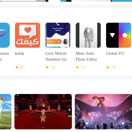
้:
นิยมอิสลามบุคลิกภาพและตัวละครมากกว่าที่จะดู
เรียลไทม์เพื่อให้พวกเขาสามารถมีส่วนร่วมในกระบวนการแต่งงานหากคุณ
าชิกสามารถดูรูปภาพของคุณได้
rimon
kefak
Girls Mobile
Mens Suits
Global YO
ษาที่ได้รับการยอมรับมากที่สุดในตะวันตกรวมถึงมหาวิทยาลัยออนไลน์อิส
m
Numbers for
Photo Editor
Chat - Prank
8.5
7.8
7.3
7.8
Calling
งงานและสามารถช่วยคุณได้เช่นกัน!
วามตั้งใจน้อยกว่าบริสุทธิ์
วิตการแต่งงานและชีวิตครอบครัวดังนั้นคุณมักจะให้ความรู้แก่ตัวเองเพื่อโปรด
งานที่บริสุทธิ์สำหรับตัวคุณเอง!