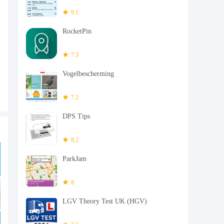
9.1
RocketPin
7.3
Vogelbescherming
7.2
DPS Tips
8.2
ParkJam
8
LGV Theory Test UK (HGV)