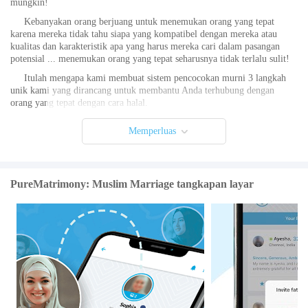
mungkin!
Kebanyakan orang berjuang untuk menemukan orang yang tepat
karena mereka tidak tahu siapa yang kompatibel dengan mereka atau
kualitas dan karakteristik apa yang harus mereka cari dalam pasangan
potensial ... menemukan orang yang tepat seharusnya tidak terlalu sulit!
Itulah mengapa kami membuat sistem pencocokan murni 3 langkah
unik kami yang dirancang untuk membantu Anda terhubung dengan
orang yang tepat dengan cara halal.
Sistem pencocokan murni 3 langkah kami berfokus pada
Memperluas
kompatibilitas yang mendalam yang merupakan satu -satunya dasar untuk
pernikahan yang bertahan. Sistem kami sangat sukses sehingga kami saat
ini membantu rata -rata 100 orang per minggu menemukan mitra mereka
yang sempurna!
PureMatrimony: Muslim Marriage tangkapan layar
Begini cara kerjanya:
Langkah 1 - Buat profil dan akun Anda
Langkah 2 - Klarifikasi siapa Anda dan apa yang Anda cari
Langkah 3 - Sambungkan dengan kecocokan yang tepat berdasarkan
dengan siapa Anda paling kompatibel!
Etos kita didasarkan pada Ayah Al -Quran di mana Allah menyatakan
"wanita kemurnian adalah untuk pria kemurnian dan pria yang kemurnian
adalah untuk wanita kemurnian" (Quran 24:26)