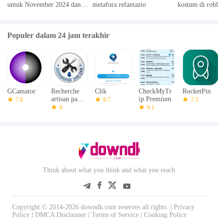
untuk November 2024 dan
metafora refantazio
kostum di rob
sendiri untuk menyenangkan Allah SWT
Cara Menebusnya
Bergabunglah dengan kami hari ini dan alami perbedaan perkawinan
murni untuk diri Anda sendiri!
Populer dalam 24 jam terakhir
Apa yang baru di versi terbaru 1.8.63
Terakhir Diperbarui pada 2 Maret 2025 Perbaikan & Perbaikan Bug:
Kami telah meningkatkan kegunaan keseluruhan aplikasi dan
memperbaiki berbagai bug yang dilaporkan oleh pelanggan kami yang
berharga.
GCamator
Recherche
Clik
CheckMyTr
RocketPin
artisan par
ip Premium
7.8
8.7
7.3
GPRS
8
9.1
Think about what you think and what you reach
Copyright © 2014-2026 downdk.com reserves all rights. |
Privacy
Policy
|
DMCA Disclaimer
|
Terms of Service
|
Cooking Policy